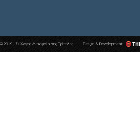
© 2019 - Σύλλογος Αντισφαίρισης Τρίπολης | Design & Development: